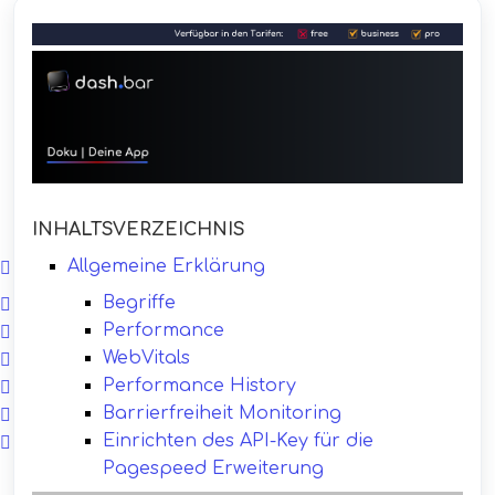
INHALTSVERZEICHNIS
Allgemeine Erklärung
Begriffe
Performance
WebVitals
Performance History
Barrierfreiheit Monitoring
Einrichten des API-Key für die
Pagespeed Erweiterung