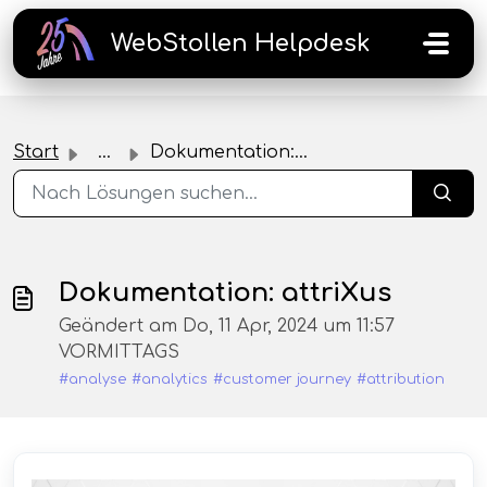
Zum hauptsächlichen Inhalt gehen
WebStollen Helpdesk
Start
...
Dokumentation: attriXus
Dokumentation: attriXus
Geändert am Do, 11 Apr, 2024 um 11:57
VORMITTAGS
#analyse
#analytics
#customer journey
#attribution