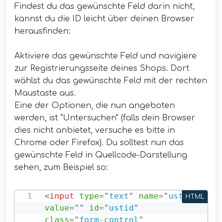
Findest du das gewünschte Feld darin nicht,
kannst du die ID leicht über deinen Browser
herausfinden:
Aktiviere das gewünschte Feld und navigiere
zur Registrierungsseite deines Shops. Dort
wählst du das gewünschte Feld mit der rechten
Maustaste aus.
Eine der Optionen, die nun angeboten
werden, ist "Untersuchen" (falls dein Browser
dies nicht anbietet, versuche es bitte in
Chrome oder Firefox). Du solltest nun das
gewünschte Feld in Quellcode-Darstellung
sehen, zum Beispiel so:
<
input
type
=
"
text
"
name
=
"
ustid
"
HTML
value
=
"
"
id
=
"
ustid
"
class
=
"
form-control
"