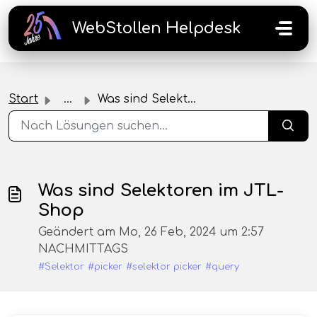
Zum hauptsächlichen Inhalt gehen
WebStollen Helpdesk
Start
...
Was sind Selektoren im JTL-Shop
Was sind Selektoren im JTL-
Shop
Geändert am Mo, 26 Feb, 2024 um 2:57
NACHMITTAGS
#Selektor
#picker
#selektor picker
#query