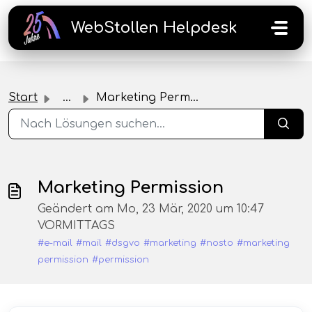
Zum hauptsächlichen Inhalt gehen
WebStollen Helpdesk
Start
...
Marketing Permission
Marketing Permission
Geändert am Mo, 23 Mär, 2020 um 10:47
VORMITTAGS
#e-mail
#mail
#dsgvo
#marketing
#nosto
#marketing
permission
#permission