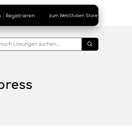
n
Registrieren
zum WebStollen Store
→
press