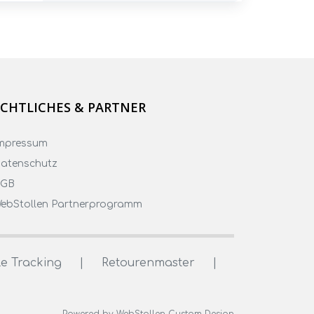
CHTLICHES & PARTNER
mpressum
atenschutz
AGB
ebStollen Partnerprogramm
e Tracking
|
Retourenmaster
|
Powered by WebStollen Custom Design