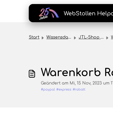
Zum hauptsächlichen Inhalt gehen
WebStollen Help
Start
Wissensdatenbank
JTL-Shop Plugins
W
Warenkorb R
Geändert am Mi, 15 Nov, 2023 um 
#paypal
#express
#rabatt