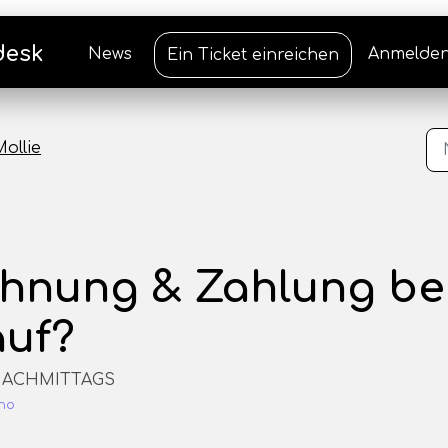
desk
News
Anmelde
Ein Ticket einreichen
Mollie
chnung & Zahlung be
uf?
7 NACHMITTAGS
no