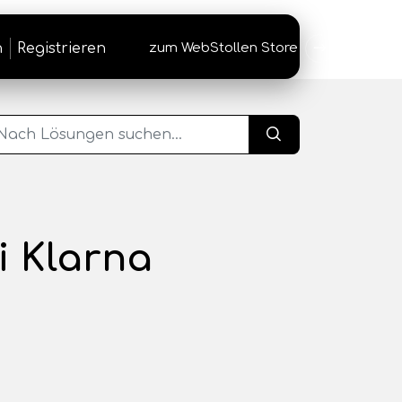
n
Registrieren
zum WebStollen Store
→
i Klarna