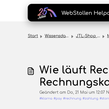
Zum hauptsächlichen Inhalt gehen
WebStollen Help
Start
Wissensdatenbank
JTL-Shop Plugins
Wie läuft Re
Rechnungska
Geändert am Do, 21 Mai um 12:0
#klarna
#pay
#rechnung
#zahlung
#stor