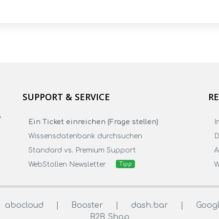
SUPPORT & SERVICE
RE
,
Ein Ticket einreichen (Frage stellen)
I
Wissensdatenbank durchsuchen
D
Standard vs. Premium Support
WebStollen Newsletter
W
Tipp
abocloud
|
Booster
|
dash.bar
|
Googl
B2B Shop