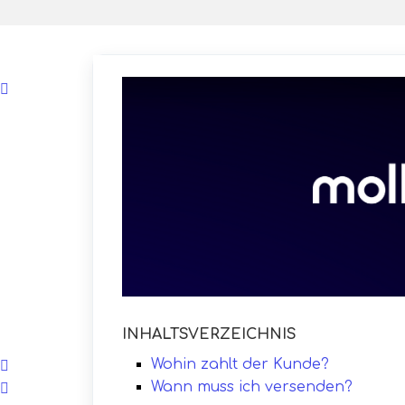
INHALTSVERZEICHNIS
Wohin zahlt der Kunde?
Wann muss ich versenden?