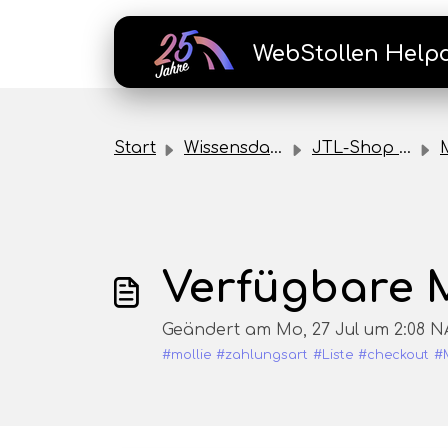
Zum hauptsächlichen Inhalt gehen
WebStollen Help
Start
Wissensdatenbank
JTL-Shop Plugins
Verfügbare M
Geändert am Mo, 27 Jul um 2:08
#mollie
#zahlungsart
#Liste
#checkout
#