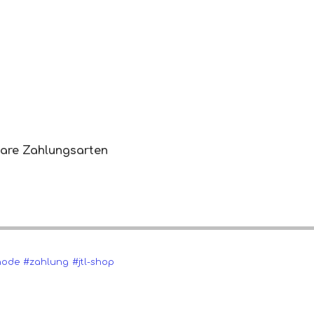
bare Zahlungsarten
hode
#zahlung
#jtl-shop