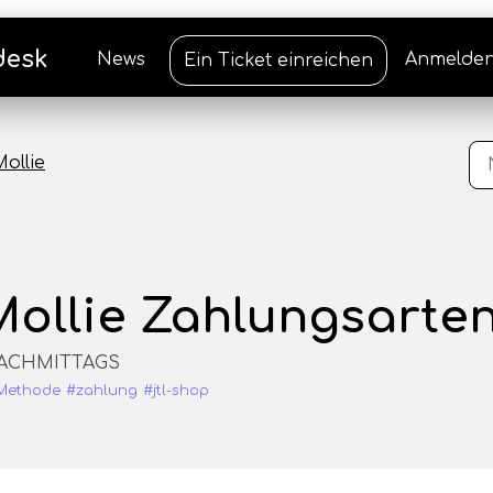
desk
News
Anmelde
Ein Ticket einreichen
Mollie
ollie Zahlungsarten 
 NACHMITTAGS
Methode
#zahlung
#jtl-shop