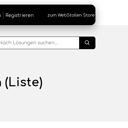
n
Registrieren
zum WebStollen Store
→
(Liste)