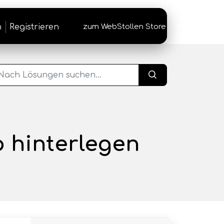
n
Registrieren
zum WebStollen Store
→
 hinterlegen