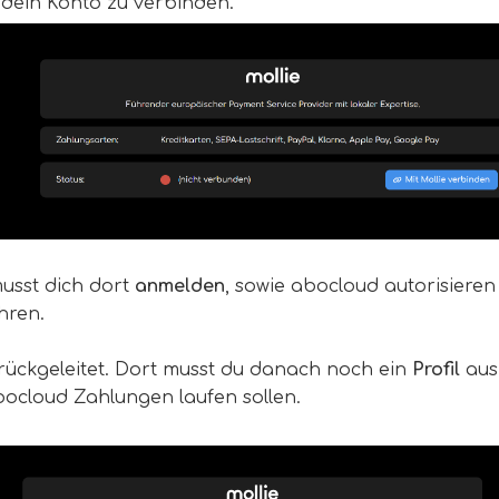
 dein Konto zu verbinden.
musst dich dort
anmelden
, sowie abocloud autorisieren
hren.
rückgeleitet. Dort musst du danach noch ein
Profil
aus
bocloud Zahlungen laufen sollen.