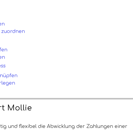
en
t zuordnen
fen
en
ess
knüpfen
rlegen
t Mollie
tig und flexibel die Abwicklung der Zahlungen einer