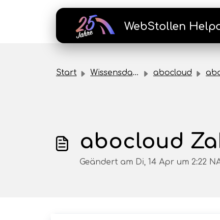
Zum hauptsächlichen Inhalt gehen
WebStollen Help
Start
Wissensdatenbank
abocloud
aboclou
abocloud Za
Geändert am Di, 14 Apr um 2:22