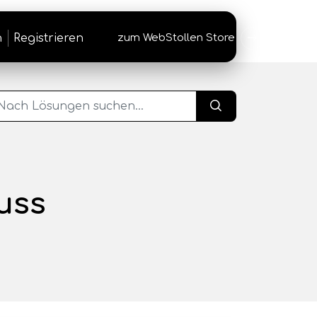
n
Registrieren
zum WebStollen Store
→
uss