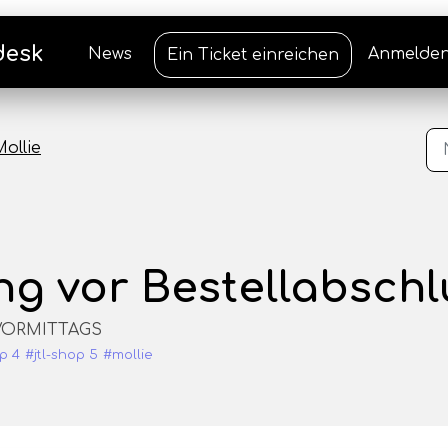
desk
News
Anmelde
Ein Ticket einreichen
Mollie
ng vor Bestellabschl
5 VORMITTAGS
op 4
#jtl-shop 5
#mollie