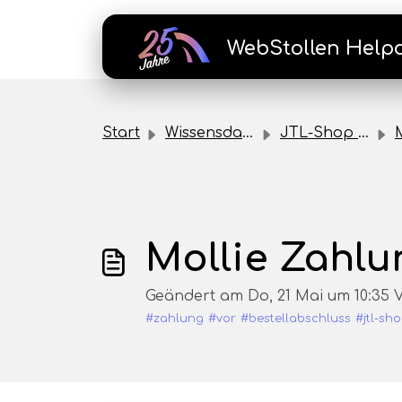
Zum hauptsächlichen Inhalt gehen
WebStollen Help
Start
Wissensdatenbank
JTL-Shop Plugins
Mollie Zahlu
Geändert am Do, 21 Mai um 10:3
#zahlung
#vor
#bestellabschluss
#jtl-sh