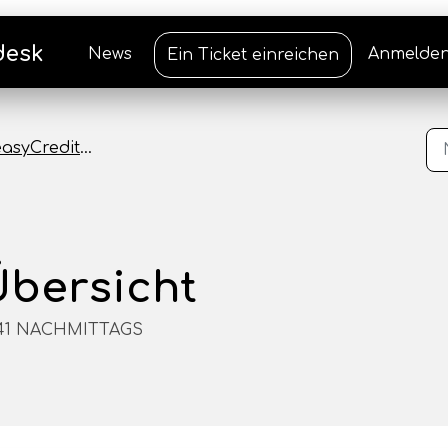
desk
News
Anmelde
Ein Ticket einreichen
asyCredit-Ratenkauf
bersicht
3:41 NACHMITTAGS