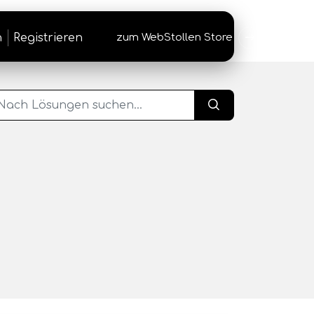
n
Registrieren
zum WebStollen Store
→