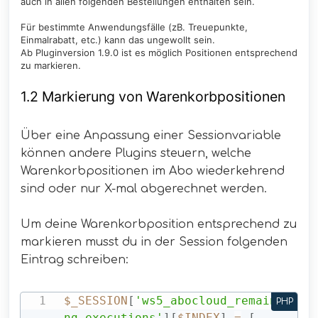
auch in allen folgenden Bestellungen enthalten sein.
Für bestimmte Anwendungsfälle (zB. Treuepunkte,
Einmalrabatt, etc.) kann das ungewollt sein.
Ab Pluginversion 1.9.0 ist es möglich Positionen entsprechend
zu markieren.
1.2 Markierung von Warenkorbpositionen
Über eine Anpassung einer Sessionvariable
können andere Plugins steuern, welche
Warenkorbpositionen im Abo wiederkehrend
sind oder nur X-mal abgerechnet werden.
Um deine Warenkorbposition entsprechend zu
markieren musst du in der Session folgenden
Eintrag schreiben:
$_SESSION
[
'ws5_abocloud_remaini
PHP
ng_executions'
]
[
$INDEX
]
=
[